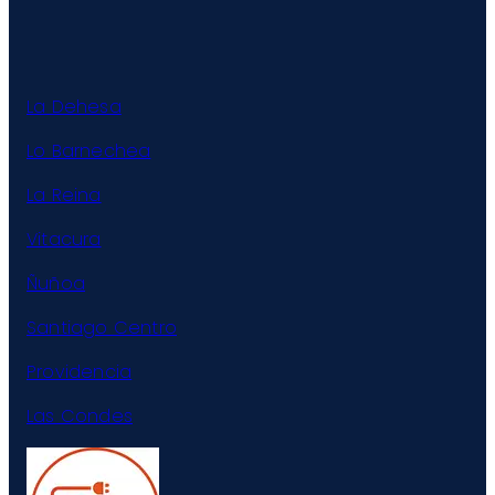
La Dehesa
Lo Barnechea
La Reina
Vitacura
Ñuñoa
Santiago Centro
Providencia
Las Condes