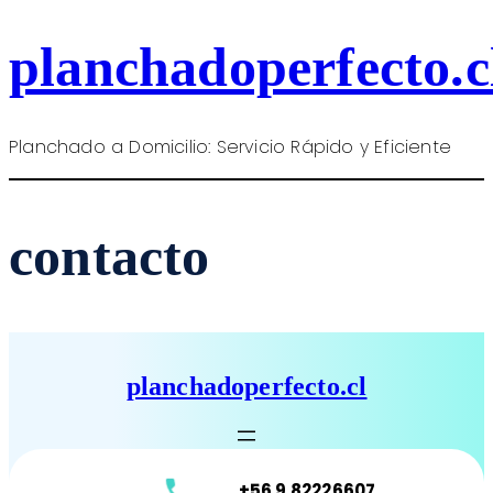
Saltar
planchadoperfecto.c
al
contenido
Planchado a Domicilio: Servicio Rápido y Eficiente
contacto
planchadoperfecto.cl
+56 9 82226607