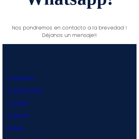
Nos pondremos en contacto a la brevedad !
Déjanos un mensaje!!
La Dehesa
Lo Barnechea
La Reina
Vitacura
Ñuñoa