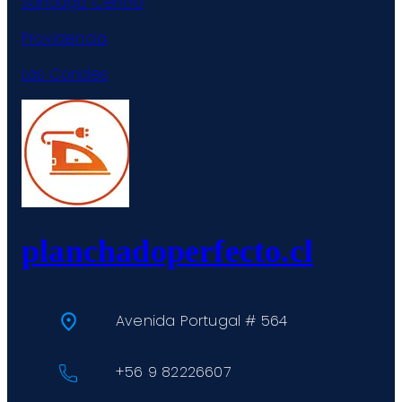
Santiago Centro
Providencia
Las Condes
planchadoperfecto.cl
Avenida Portugal # 564
+56 9 82226607