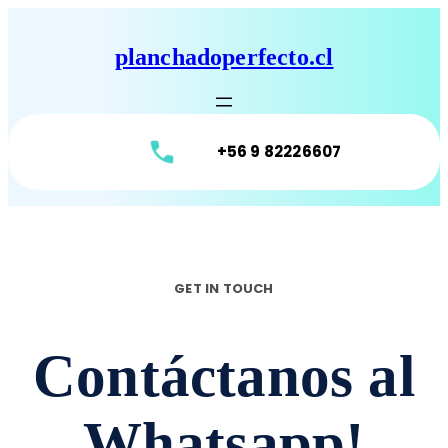
Saltar
al
planchadoperfecto.cl
contenido
+56 9 82226607
GET IN TOUCH
Contáctanos al
Whatsapp!